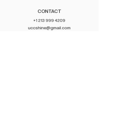
CONTACT
+1 213 999 4209
uccshine@gmail.com
3470 Wilshire Blvd STE 300,
Los Angeles, CA 90010
CHURCH
교회 소개
교회 사역
올리브트리
​크리스쳔 아카데미
NEW HEART
GIVE
Venmo
@launitedchurch
(Seongho Shin)