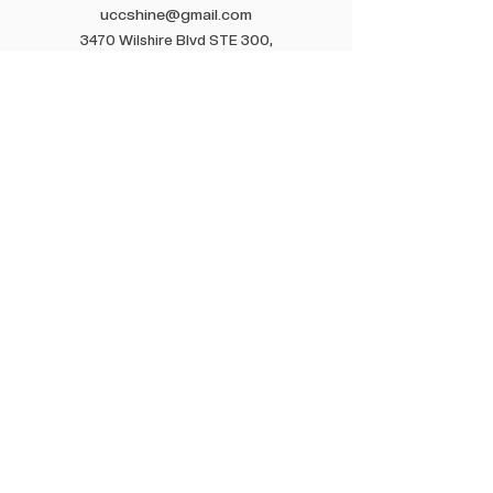
uccshine@gmail.com
3470 Wilshire Blvd STE 300,
Los Angeles, CA 90010
CHURCH
교회 소개
교회 사역
올리브트리
​크리스쳔 아카데미
NEW HEART
GIVE
Venmo
@launitedchurch
(Seongho Shin)
현금과 수표
수표 또는 예배 중 헌금